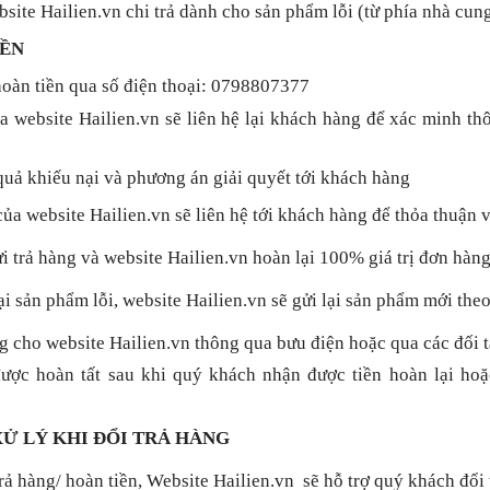
site Hailien.vn chi trả dành cho sản phẩm lỗi (từ phía nhà cung
IỀN
hoàn tiền qua số điện thoại: 0798807377
website Hailien.vn sẽ liên hệ lại khách hàng để xác minh th
quả khiếu nại và phương án giải quyết tới khách hàng
a website Hailien.vn sẽ liên hệ tới khách hàng để thỏa thuận v
 trả hàng và website Hailien.vn hoàn lại 100% giá trị đơn hàng
ại sản phẩm lỗi, website Hailien.vn sẽ gửi lại sản phẩm mới the
g cho website Hailien.vn thông qua bưu điện hoặc qua các đối 
 được hoàn tất sau khi quý khách nhận được tiền hoàn lại hoặ
XỬ LÝ KHI ĐỔI TRẢ HÀNG
rả hàng/ hoàn tiền, Website Hailien.vn sẽ hỗ trợ quý khách đổi 