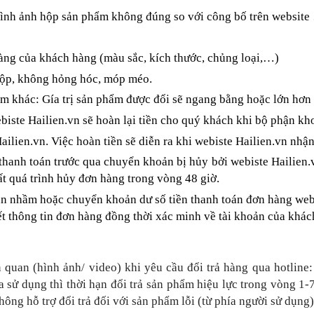
ình ảnh hộp sản phẩm không đúng so với công bố trên website
g của khách hàng (màu sắc, kích thước, chủng loại,…)
ộp, không hỏng hóc, móp méo.
khác: Gía trị sản phẩm được đổi sẽ ngang bằng hoặc lớn hơn g
te Hailien.vn sẽ hoàn lại tiền cho quý khách khi bộ phận kho
lien.vn. Việc hoàn tiền sẽ diễn ra khi webiste Hailien.vn nhậ
anh toán trước qua chuyển khoản bị hủy bởi webiste Hailien.vn
t quá trình hủy đơn hàng trong vòng 48 giờ.
hầm hoặc chuyển khoản dư số tiền thanh toán đơn hàng webiste
iết thông tin đơn hàng đồng thời xác minh về tài khoản của khá
quan (hình ảnh/ video) khi yêu cầu đổi trả hàng qua hotline:
a sử dụng thì
thời hạn đổi trả sản phẩm hiệu lực trong vòng 1
không hỗ trợ đổi trả đối với sản phẩm lỗi (từ phía người sử dụn