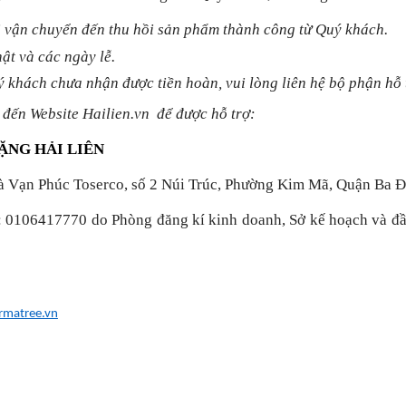
vị vận chuyển đến thu hồi sản phẩm thành công từ Quý khách.
ật và các ngày lễ.
 khách chưa nhận được tiền hoàn, vui lòng liên hệ bộ phận hỗ t
 đến Website Hailien.vn để được hỗ trợ:
ẶNG HẢI LIÊN
hà Vạn Phúc Toserco, số 2 Núi Trúc, Phường Kim Mã, Quận Ba Đ
:
0106417770 do Phòng đăng kí kinh doanh, Sở kế hoạch và đầ
rmatree.vn