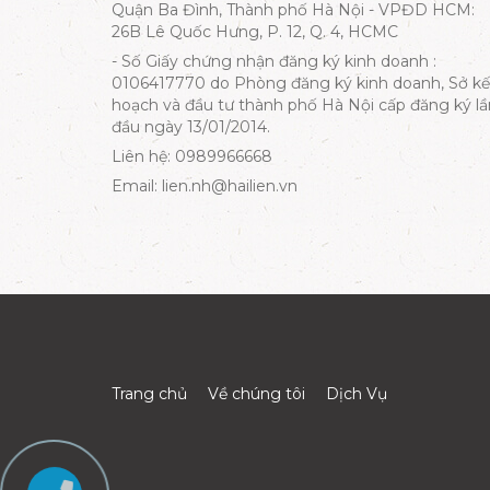
Quận Ba Đình, Thành phố Hà Nội - VPĐD HCM:
26B Lê Quốc Hưng, P. 12, Q. 4, HCMC
- Số Giấy chứng nhận đăng ký kinh doanh :
0106417770 do Phòng đăng ký kinh doanh, Sở kế
hoạch và đầu tư thành phố Hà Nội cấp đăng ký lầ
đầu ngày 13/01/2014.
Liên hệ: 0989966668
Email: lien.nh@hailien.vn
Trang chủ
Về chúng tôi
Dịch Vụ