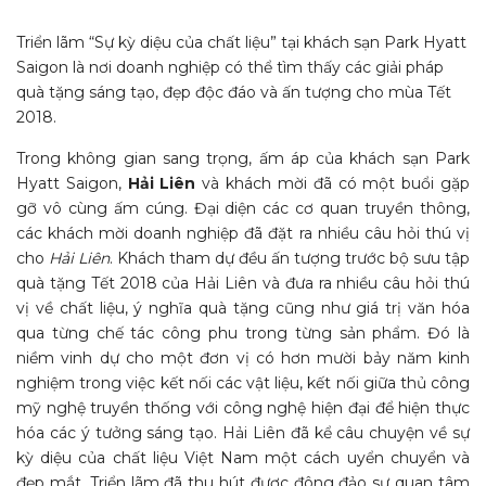
Triển lãm “Sự kỳ diệu của chất liệu” tại khách sạn Park Hyatt
Saigon là nơi doanh nghiệp có thể tìm thấy các giải pháp
quà tặng sáng tạo, đẹp độc đáo và ấn tượng cho mùa Tết
2018.
Trong không gian sang trọng, ấm áp của khách sạn Park
Hyatt Saigon,
Hải Liên
và khách mời đã có một buổi gặp
gỡ vô cùng ấm cúng. Đại diện các cơ quan truyền thông,
các khách mời doanh nghiệp đã đặt ra nhiều câu hỏi thú vị
cho
Hải Liên
. Khách tham dự đều ấn tượng trước bộ sưu tập
quà tặng Tết 2018 của Hải Liên và đưa ra nhiều câu hỏi thú
vị về chất liệu, ý nghĩa quà tặng cũng như giá trị văn hóa
qua từng chế tác công phu trong từng sản phẩm. Đó là
niềm vinh dự cho một đơn vị có hơn mười bảy năm kinh
nghiệm trong việc kết nối các vật liệu, kết nối giữa thủ công
mỹ nghệ truyền thống với công nghệ hiện đại để hiện thực
hóa các ý tưởng sáng tạo. Hải Liên đã kể câu chuyện về sự
kỳ diệu của chất liệu Việt Nam một cách uyển chuyển và
đẹp mắt. Triển lãm đã thu hút được đông đảo sự quan tâm