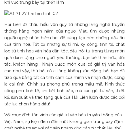
khi vực trưng bày tại triển lãm
Hải Liên đã thấu hiểu vốn quý từ những làng nghề truyền
thống hàng ngàn năm của người Việt, tìm được những
người nghệ nhân hiếm hoi để cùng tạo nên những dấu ấn
của tinh hoa. Tất cả những sự tỉ mỉ, kỳ công, tinh tế, chắt
lọc từ tinh hoa văn hóa dân tộc, đều hội tụ trong từng món
quà dành tặng cho người yêu thương, bạn bè thân hữu, đối
tác, khách hàng… Nhận được món quà có giá trị văn hóa
cao như vậy, thử hỏi có ai lòng không xúc động, bởi bạn đã
trao quà bằng tất cả tình cảm của mình và nhận được, cũng
là cái tình. Chính sự phong phú trong mẫu mã, hình thức
công phu tinh tế, chi tiết tinh xảo, mà các gói tư vấn, thiết
kế, sản xuất và trao tặng quà của Hải Liên luôn được các đối
tác lựa chọn hàng đầu!
Với mục đích tôn vinh các giá trị văn hóa truyền thống của
Việt Nam, sự kiện đem đến một không gian trưng bày đậm
chất nghệ thuật với các sản phẩm độc đáo từ chất liệu thủ