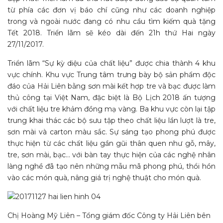
từ phía các đơn vị báo chí cũng như các doanh nghiệp
trong và ngoài nước đang có nhu cầu tìm kiếm quà tặng
Tết 2018. Triển lãm sẽ kéo dài đến 21h thứ Hai ngày
27/11/2017.
Triển lãm “Sự kỳ diệu của chất liệu” được chia thành 4 khu
vực chính. Khu vực Trung tâm trưng bày bộ sản phẩm độc
đáo của Hải Liên bằng sơn mài kết hợp tre và bạc được làm
thủ công tại Việt Nam, đặc biệt là Bộ Lịch 2018 ấn tượng
với chất liệu tre khảm đồng mạ vàng. Ba khu vực còn lại tập
trung khai thác các bộ sưu tập theo chất liệu lần lượt là tre,
sơn mài và carton màu sắc. Sự sáng tạo phong phú được
thực hiện từ các chất liệu gần gũi thân quen như gỗ, mây,
tre, sơn mài, bạc… với bàn tay thực hiện của các nghệ nhân
làng nghề đã tạo nên những mẫu mã phong phú, thổi hồn
vào các món quà, nâng giá trị nghệ thuật cho món quà.
Chị Hoàng Mỹ Liên – Tổng giám đốc Công ty Hải Liên bên